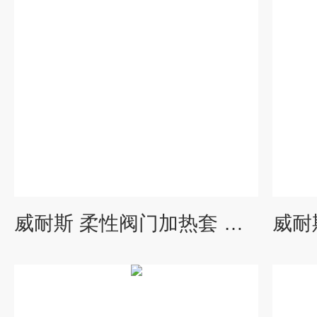
威耐斯 柔性阀门加热套 可拆卸管道保温衣 注塑机保温罩 设备保温