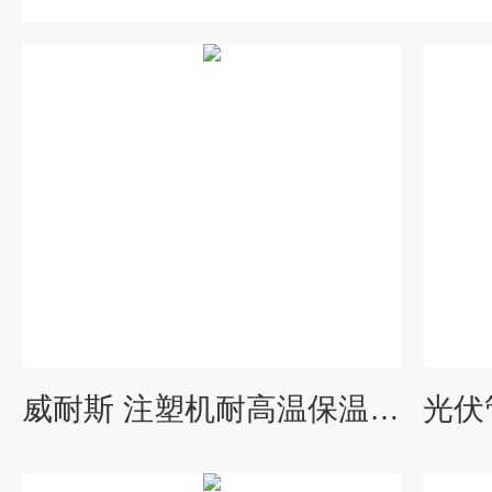
威耐斯 注塑机耐高温保温圈隔热套 电加热隔热罩 阀门保温衣