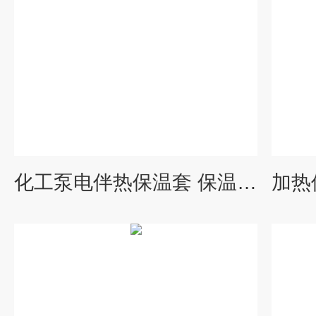
化工泵电伴热保温套 保温电伴热 湖南威耐斯新材料科技公司