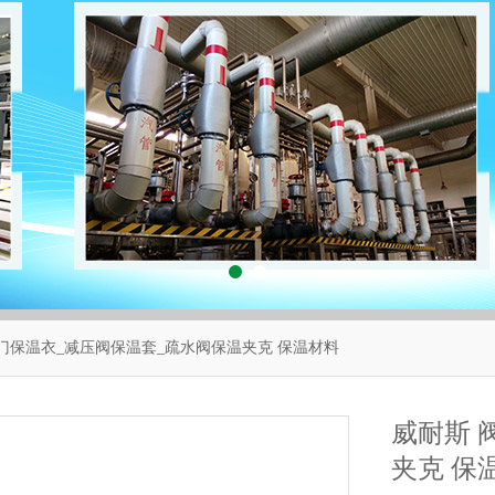
阀门保温衣_减压阀保温套_疏水阀保温夹克 保温材料
威耐斯 
夹克 保