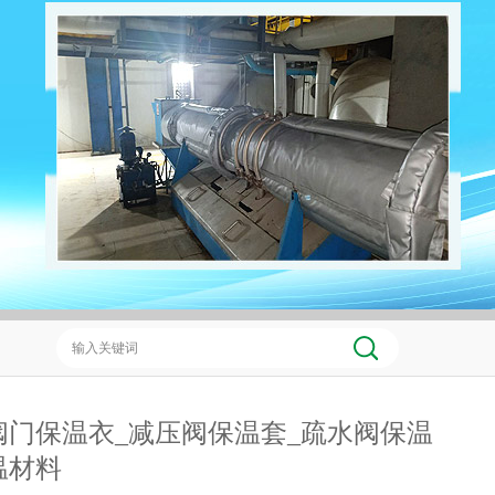
阀门保温衣_减压阀保温套_疏水阀保温
温材料