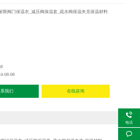
耐斯阀门保温衣_减压阀保温套_疏水阀保温夹克保温材料
48
24-08-08
联系我们
在线咨询
电话