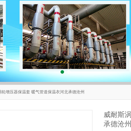
涡轮增压器保温套 暖气管道保温衣河北承德沧州
威耐斯涡
承德沧