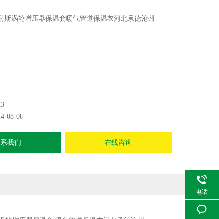
耐斯涡轮增压器保温套暖气管道保温衣河北承德沧州
23
24-08-08
联系我们
在线咨询
电话