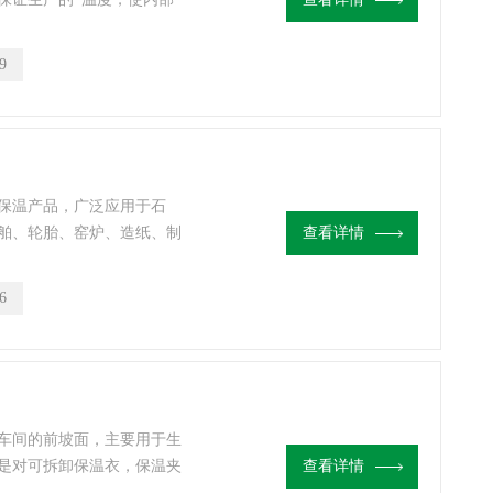
.防外热辐射型：防止强烈的
部，影响被保温体的正常工
9
.防冻型：防止外部低温影响
保温产品，广泛应用于石
舶、轮胎、窑炉、造纸、制
查看详情
制冷装置。它适用于各种管
产品！
6
车间的前坡面，主要用于生
是对可拆卸保温衣，保温夹
查看详情
温夹套要求日出后卷起，日