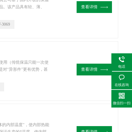
品。该产品具有轻、薄、
查看详情
定等特点，具有良好的保温
拆装，节省人力物力财力。
-3069
复使用（传统保温只能一次使
电话
是对“异形件”更有优势，甚
查看详情
保 温衣也可以做到（因为
形） C：空间适应范围广
在线咨询
衣（套）
微信扫一扫
体的内部温度“，使内部热能
保证生产的*温度，使内部
查看详情