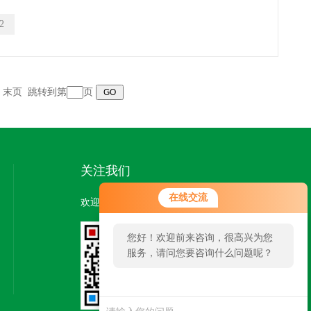
被，所以，要求可拆卸保温
2
光温室可拆卸保温衣，保温
为此，要求其能够防风、防
页 末页 跳转到第
页
关注我们
您好！欢迎前来咨询，很高兴为您
在线交流
欢迎您关注我们的微信公众号了解更多信息：
服务，请问您要咨询什么问题呢？
您好，看您停留很久了，是否找到
了需求产品，您可以直接在线与我
联系！
扫一扫
关注我们