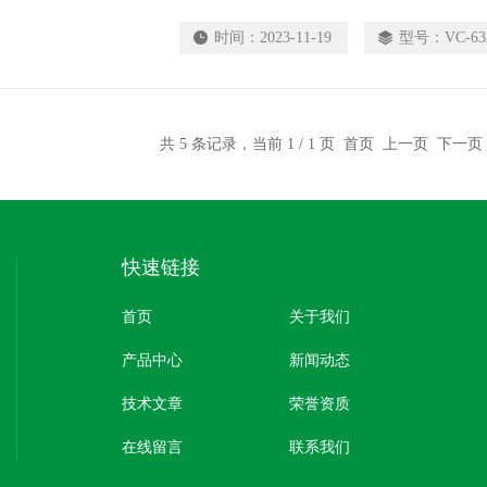
落前放下，因而对应的保温也是一种活动式卷
时间：
2023-11-19
型号：
VC-63
衣，保温夹套材料必须为柔性材料。第三，日
夹套安装后将始终处于室外露天条件下工作，
水、耐老化。
共 5 条记录，当前 1 / 1 页 首页 上一页 下一
快速链接
首页
关于我们
产品中心
新闻动态
技术文章
荣誉资质
在线留言
联系我们