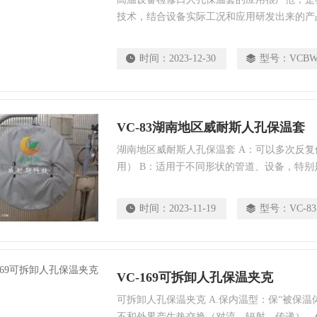
技术，结合设备实际工况和应用研发出来的产
柔、拆装方便、美观、贴合度好、化学性能稳
效果和耐腐蚀性能。在检修，清晰设备时快速
时间：
2023-12-30
型号：
VCBW
VC-83湖南地区威耐斯人孔保温套
湖南地区威耐斯人孔保温套 A：可以多次反
用） B：适用于不同形状的管道、设备，特别
至在 传统保温无法做到的情况，可拆卸式柔性
传统 保温是“硬质材料”加工而成，不易弯曲变
时间：
2023-11-19
型号：
VC-83
泛，在一个空间狭小的区域也可以使用本保温
VC-169可拆卸人孔保温夹克
可拆卸人孔保温夹克 A.保内温型：保“被保温
不和外界产生热交换（对流、辐射、传递）。