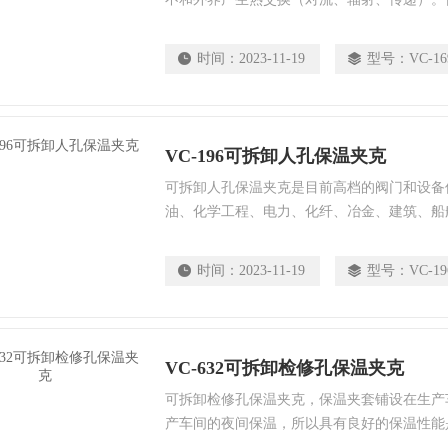
热量得到Z大限度的利用，达到节能目的。 B
外热辐射，使外界热量不能传导到被保温体内
时间：
2023-11-19
型号：
VC-16
作温度，甚至损害设备、零部件、仪表等。 C
被保温体内部的工作温度。主要用于管道、设
VC-196可拆卸人孔保温夹克
可拆卸人孔保温夹克是目前高档的阀门和设备
油、化学工程、电力、化纤、冶金、建筑、船
药等领域的热力设备和各种管道、暖通空调及
道、设备绝热保温，是理想的管道和设备保温
时间：
2023-11-19
型号：
VC-19
VC-632可拆卸检修孔保温夹克
可拆卸检修孔保温夹克，保温夹套铺设在生产
产车间的夜间保温，所以具有良好的保温性能
套的首要要求。其次，温室可拆卸保温衣，保