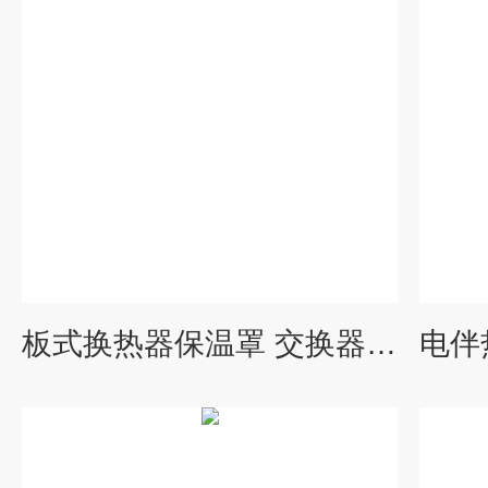
板式换热器保温罩 交换器保温套 可拆卸保温衣 柔性 耐用