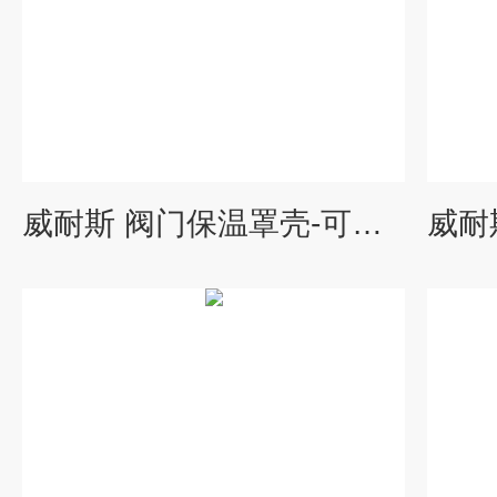
威耐斯 阀门保温罩壳-可拆卸保温套-可定制山西晋州