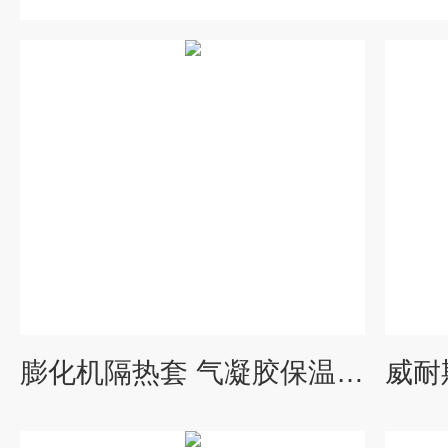
膨化机隔热套 气凝胶保温衣 蝶阀保温套 柔性可拆卸