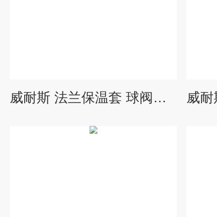
威耐斯 法兰保温套 球阀保温罩 可拆卸 可脱卸 耐高温