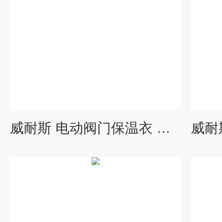
威耐斯 电动阀门保温衣 高温管道保温罩 防冻 保冷 安全防烫