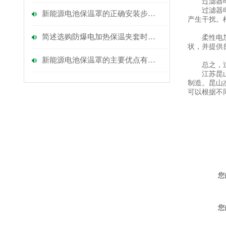
过滤器电加
过滤器电加
新能源电池保温罩的正确安装步骤分享
产生干扰。
简述选购防爆电加热保温夹套时所需要考虑的关键因素
柔性电加热
状，并提供
新能源电池保温罩的主要优点有哪些？
总之，过滤
江苏昆山过
制造。昆山
可以根据不
您
您