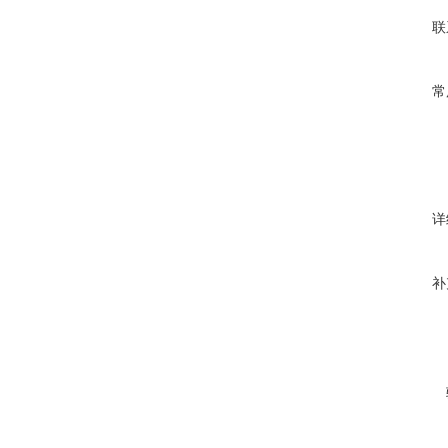
联
常
详
补