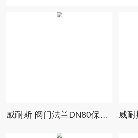
威耐斯 阀门法兰DN80保温衣 挤出机注塑机保温罩