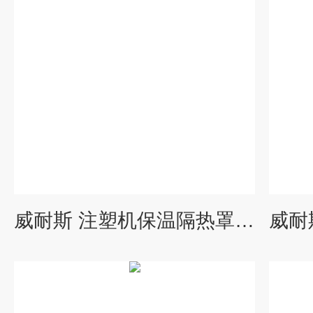
威耐斯 注塑机保温隔热罩 挤出机节能隔热保温套 市场报价