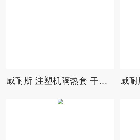
威耐斯 注塑机隔热套 干燥机保温罩 炮筒保温衣