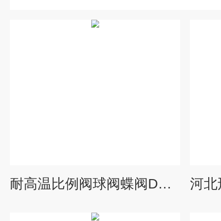
耐高温比例阀球阀蝶阀DN100保温衣可拆卸阀门隔热衣效果