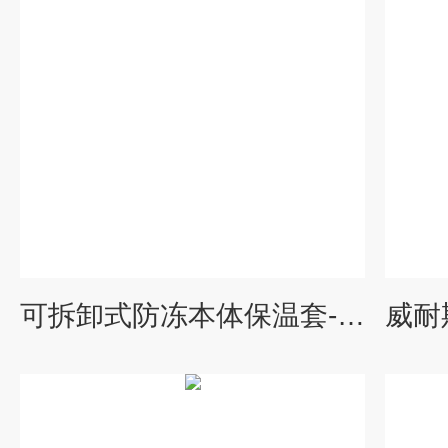
可拆卸式防冻本体保温套-离心泵保温衣-湖南威耐斯新材料