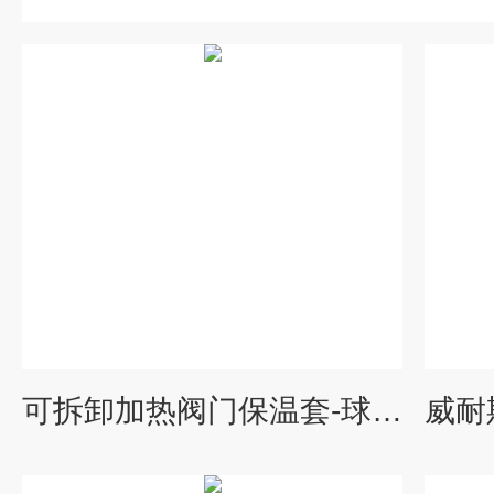
可拆卸加热阀门保温套-球阀保温衣DN100定制 威耐斯科技