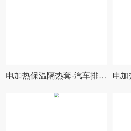
电加热保温隔热套-汽车排气管隔热罩-管道隔热材料 威耐斯科技