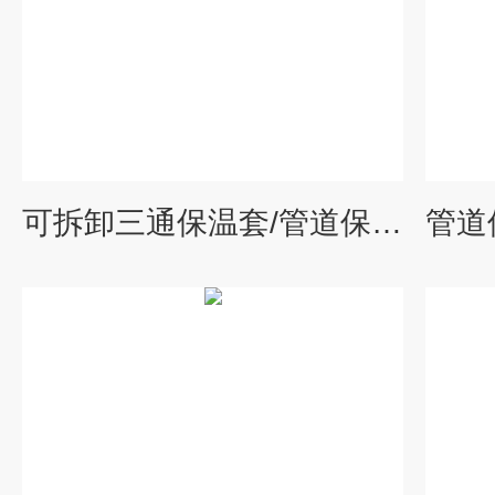
可拆卸三通保温套/管道保温衣/节能环保材料-威耐斯生产