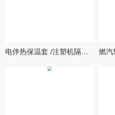
电伴热保温套 /注塑机隔热罩 柔性防火罩 不燃节能 广西桂林