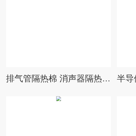
排气管隔热棉 消声器隔热罩 弯头保温被 反复使用