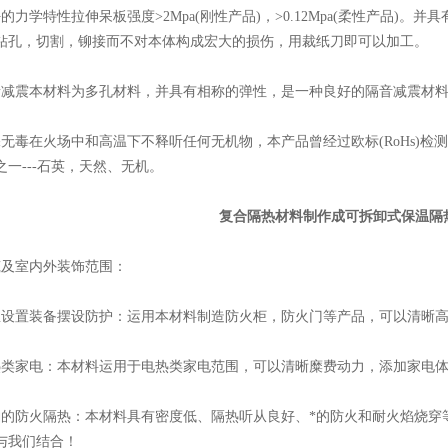
学特性拉伸呆板强度>2Mpa(刚性产品)，>0.12Mpa(柔性产品)
钻孔，切割，铆接而不对本体构成宏大的损伤，用裁纸刀即可以加工。
震本材料为多孔材料，并具有相称的弹性，是一种良好的隔音减震材料
毒在火场中和高温下不释听任何无机物，本产品曾经过欧标(RoHs)检测
一---石英，天然、无机。
复合隔热材料制作成可拆卸式保温隔
及室内外装饰范围：
置装备摆设防护：运用本材料制造防火柜，防火门等产品，可以清晰高
家电：本材料运用于电热类家电范围，可以清晰糜费动力，添加家电体
防火隔热：本材料具有密度低、隔热听从良好、*的防火和耐火焰烧穿
与我们结合！