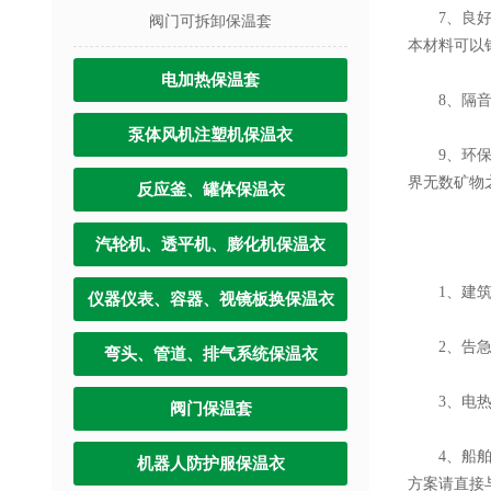
7、良好的力
阀门可拆卸保温套
本材料可以
电加热保温套
8、隔音减
泵体风机注塑机保温衣
9、环保无
界无数矿物之
反应釜、罐体保温衣
汽轮机、透平机、膨化机保温衣
1、建筑
仪器仪表、容器、视镜板换保温衣
2、告急设
弯头、管道、排气系统保温衣
3、电热类
阀门保温套
4、船舶的
机器人防护服保温衣
方案请直接