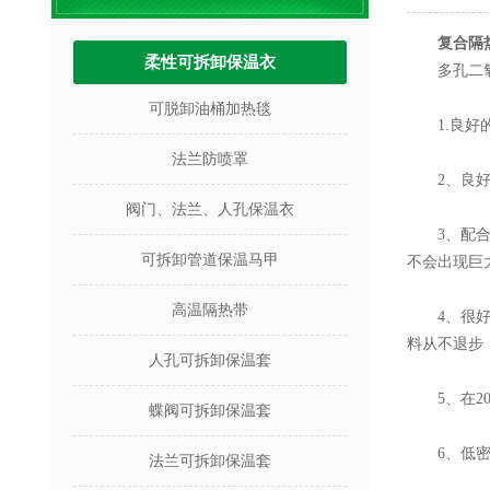
复合隔
柔性可拆卸保温衣
多孔二氧化
可脱卸油桶加热毯
1.良好的隔
法兰防喷罩
2、良好的
阀门、法兰、人孔保温衣
3、配合的
可拆卸管道保温马甲
不会出现巨
高温隔热带
4、很好的
料从不退步
人孔可拆卸保温套
5、在20
蝶阀可拆卸保温套
6、低密度体
法兰可拆卸保温套