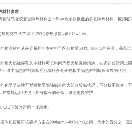
热材料参数
硅气凝胶复合隔热材料是一种导热系数极低的多孔隔热材料，
应用在
热材料从常温下(25℃)导热系数为0.015w/m•k。
耐温材料从差异系列的本材料可区分耐受600℃-1000℃的高温，高温
耐火焰烧穿孔从本材料可长时间承受火焰直接灼烧，在远超过运用上限
大纤维类隔热材料熔断穿孔或很多孔矿物板类隔热材料断裂破裂的状况。
化学坚决性可暂时耐受除强碱外的大部分酸碱状况，不分析不蜕变，可暂
，在常规运用状况下具有极长的寿命，毋需更换维护。
0℃以下暂时运用全体疏水。
积密度可按要求方案在200kg/m3-400kg/m3之间，为水的五分之一