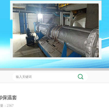
卸保温套
击量：
2367