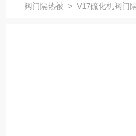
阀门隔热被
> V17硫化机阀门