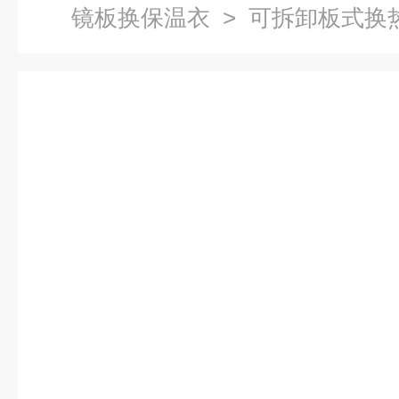
镜板换保温衣
>
可拆卸板式换
热力站化工厂的板换节能可拆卸