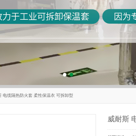
斯 电缆隔热防火套 柔性保温衣 可拆卸型
威耐斯 