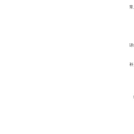
常
详
补