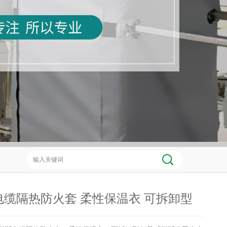
电缆隔热防火套 柔性保温衣 可拆卸型