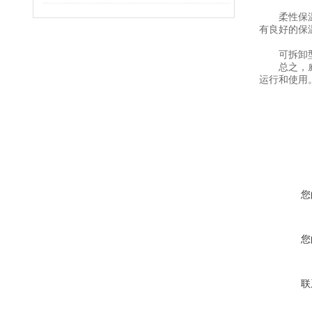
柔性保温衣
有良好的保
可拆卸型则
总之，威耐
运行和使用
您
您
联