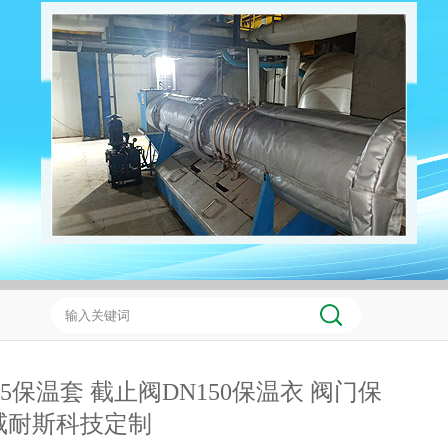
25保温套 截止阀DN150保温衣 阀门保
威耐斯科技定制