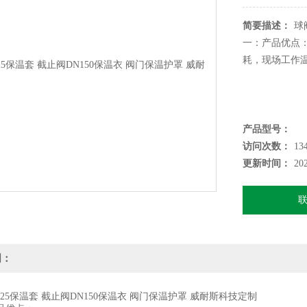
简要描述：
球
一：产品优点：
耗，现场工作温
产品型号：
访问次数：
13
更新时间：
20
明：
保温套 截止阀DN150保温衣 阀门保温护罩 威耐斯科技定制