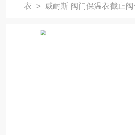
衣
> 威耐斯 阀门保温衣截止阀
安