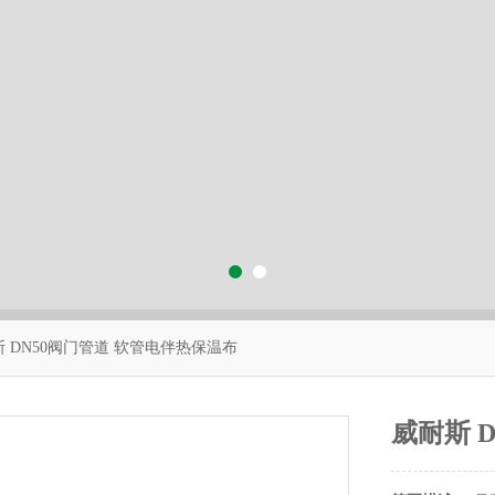
斯 DN50阀门管道 软管电伴热保温布
威耐斯 