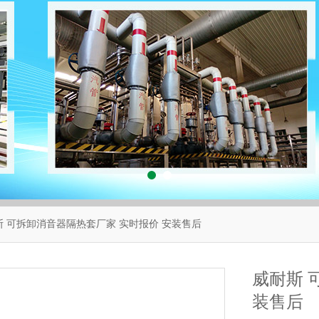
斯 可拆卸消音器隔热套厂家 实时报价 安装售后
威耐斯 
装售后