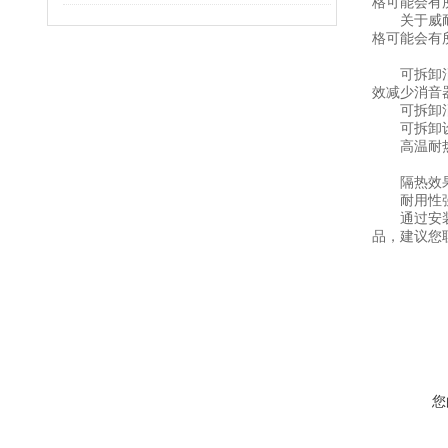
格可能会有
关于威耐斯
格可能会有
可拆卸消音
效减少消音
可拆卸消
可拆卸设计
高温耐热：
隔热效果好
耐用性强：
通过安装可
品，建议您
您