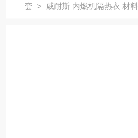
套
> 威耐斯 内燃机隔热衣 材