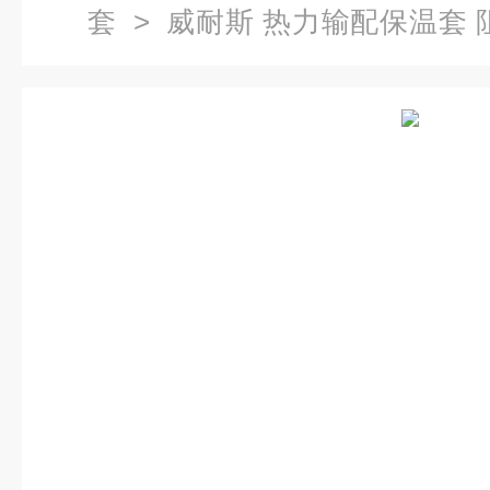
套
> 威耐斯 热力输配保温套 
纤