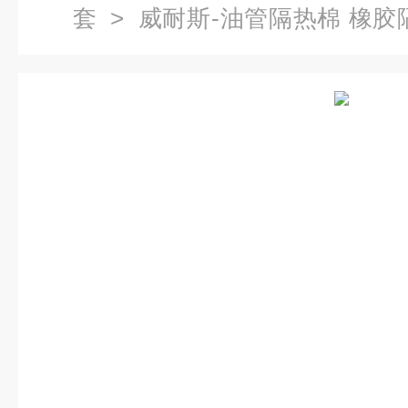
套
> 威耐斯-油管隔热棉 橡胶
温