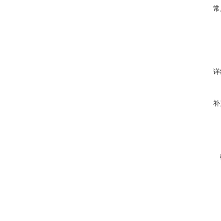
常
详
补