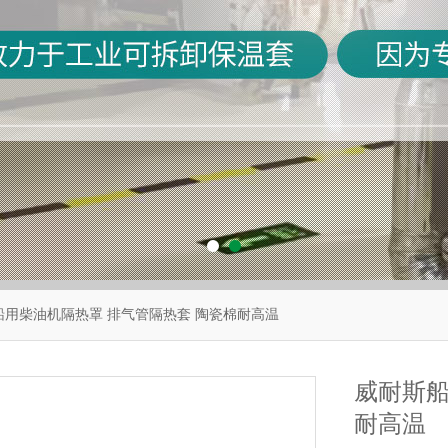
船用柴油机隔热罩 排气管隔热套 陶瓷棉耐高温
威耐斯船
耐高温