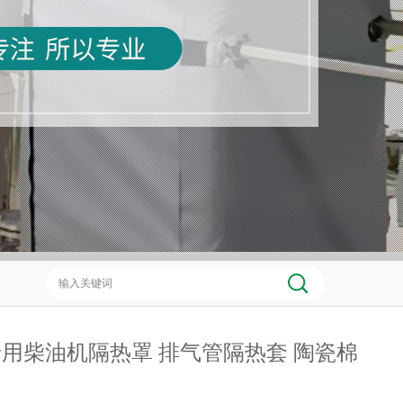
用柴油机隔热罩 排气管隔热套 陶瓷棉