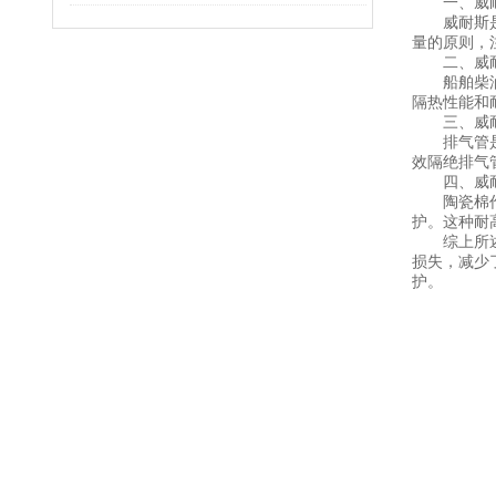
一、威耐
威耐斯是一
量的原则，
二、威耐
船舶柴油机
隔热性能和
三、威耐
排气管是船
效隔绝排气
四、威耐
陶瓷棉作为
护。这种耐
综上所述，
损失，减少
护。