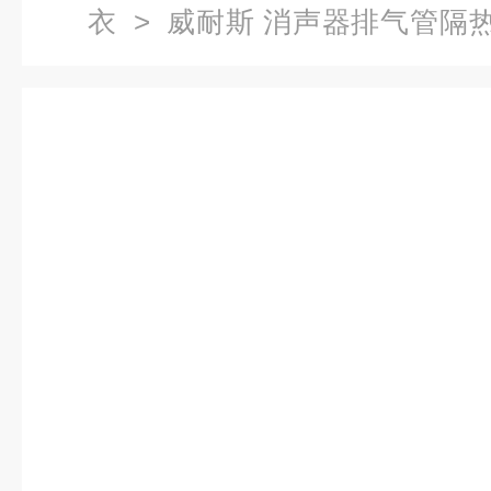
衣
> 威耐斯 消声器排气管隔热
便捷 辽宁朝阳