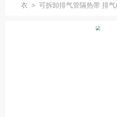
衣
> 可拆卸排气管隔热带 排气
被 威耐斯