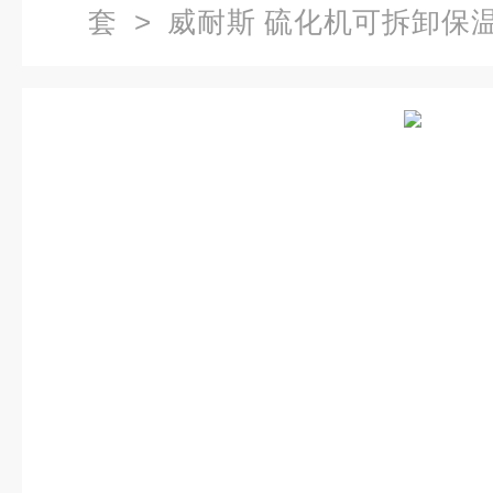
套
> 威耐斯 硫化机可拆卸保温
腐蚀